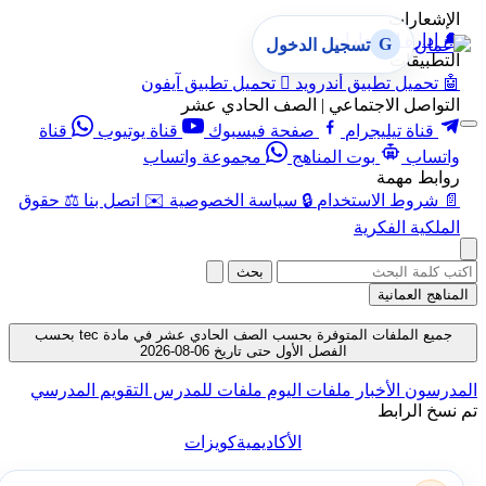
الإشعارات
🔔
إدارة الإشعارات
G
تسجيل الدخول
التطبيقات
🤖
تحميل تطبيق أندرويد

تحميل تطبيق آيفون
التواصل الاجتماعي | الصف الحادي عشر
قناة تيليجرام
صفحة فيسبوك
قناة يوتيوب
قناة
واتساب
بوت المناهج
مجموعة واتساب
روابط مهمة
📄
شروط الاستخدام
🔒
سياسة الخصوصية
✉️
اتصل بنا
⚖️
حقوق
الملكية الفكرية
بحث
المناهج العمانية
جميع الملفات المتوفرة بحسب الصف الحادي عشر في مادة tec بحسب
الفصل الأول حتى تاريخ 06-08-2026
المدرسون
الأخبار
ملفات اليوم
ملفات للمدرس
التقويم المدرسي
تم نسخ الرابط
الأكاديمية
كويزات