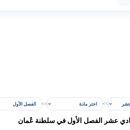
>>
>>