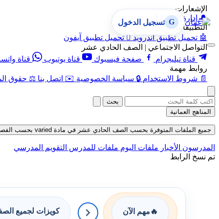
الإشعارات
🔔
إدارة الإشعارات
G
تسجيل الدخول
التطبيقات
🤖
تحميل تطبيق أندرويد

تحميل تطبيق آيفون
التواصل الاجتماعي | الصف الحادي عشر
قناة تيليجرام
صفحة فيسبوك
قناة يوتيوب
قناة واتس
روابط مهمة
📄
شروط الاستخدام
🔒
سياسة الخصوصية
✉️
اتصل بنا
⚖️
حقوق الم
بحث
المناهج العمانية
جميع الملفات المتوفرة بحسب الصف الحادي عشر في مادة varied بحسب الفصل الأول في قسم كتب للطالب حتى تاريخ 07-08-2026
المدرسون
الأخبار
ملفات اليوم
ملفات للمدرس
التقويم المدرسي
تم نسخ الرابط
كويزات لجميع الص
🔥
مهم الآن