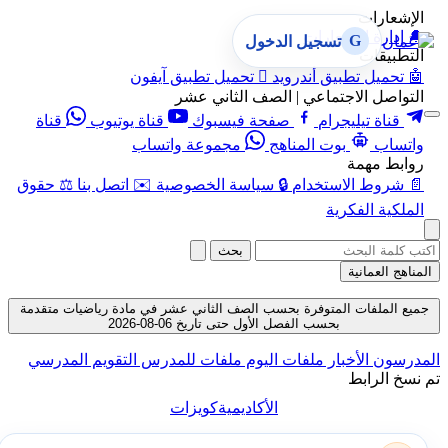
الإشعارات
🔔
إدارة الإشعارات
G
تسجيل الدخول
التطبيقات
🤖
تحميل تطبيق أندرويد

تحميل تطبيق آيفون
التواصل الاجتماعي | الصف الثاني عشر
قناة تيليجرام
صفحة فيسبوك
قناة يوتيوب
قناة
واتساب
بوت المناهج
مجموعة واتساب
روابط مهمة
📄
شروط الاستخدام
🔒
سياسة الخصوصية
✉️
اتصل بنا
⚖️
حقوق
الملكية الفكرية
بحث
المناهج العمانية
جميع الملفات المتوفرة بحسب الصف الثاني عشر في مادة رياضيات متقدمة
بحسب الفصل الأول حتى تاريخ 06-08-2026
المدرسون
الأخبار
ملفات اليوم
ملفات للمدرس
التقويم المدرسي
تم نسخ الرابط
الأكاديمية
كويزات