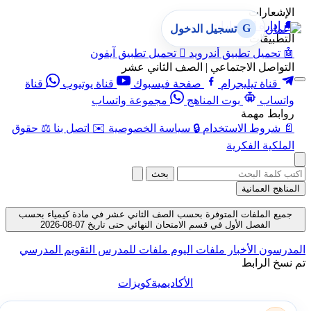
الإشعارات
🔔
إدارة الإشعارات
G
تسجيل الدخول
التطبيقات
🤖
تحميل تطبيق أندرويد

تحميل تطبيق آيفون
التواصل الاجتماعي | الصف الثاني عشر
قناة تيليجرام
صفحة فيسبوك
قناة يوتيوب
قناة
واتساب
بوت المناهج
مجموعة واتساب
روابط مهمة
📄
شروط الاستخدام
🔒
سياسة الخصوصية
✉️
اتصل بنا
⚖️
حقوق
الملكية الفكرية
بحث
المناهج العمانية
جميع الملفات المتوفرة بحسب الصف الثاني عشر في مادة كيمياء بحسب
الفصل الأول في قسم الامتحان النهائي حتى تاريخ 07-08-2026
المدرسون
الأخبار
ملفات اليوم
ملفات للمدرس
التقويم المدرسي
تم نسخ الرابط
الأكاديمية
كويزات