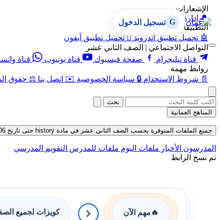
الإشعارات
🔔
إدارة الإشعارات
G
تسجيل الدخول
التطبيقات
🤖
تحميل تطبيق أندرويد

تحميل تطبيق آيفون
التواصل الاجتماعي | الصف الثاني عشر
قناة تيليجرام
صفحة فيسبوك
قناة يوتيوب
قناة واتس
روابط مهمة
📄
شروط الاستخدام
🔒
سياسة الخصوصية
✉️
اتصل بنا
⚖️
حقوق الم
بحث
المناهج العمانية
جميع الملفات المتوفرة بحسب الصف الثاني عشر في مادة history حتى تاريخ 06-08-2026
المدرسون
الأخبار
ملفات اليوم
ملفات للمدرس
التقويم المدرسي
تم نسخ الرابط
كويزات لجميع الص
🔥
مهم الآن