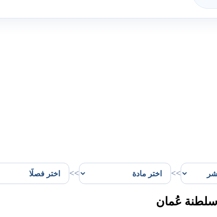
>>
>>