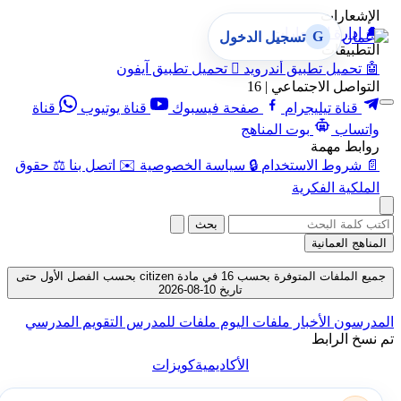
الإشعارات
🔔
إدارة الإشعارات
G
تسجيل الدخول
التطبيقات
🤖
تحميل تطبيق أندرويد

تحميل تطبيق آيفون
التواصل الاجتماعي | 16
قناة تيليجرام
صفحة فيسبوك
قناة يوتيوب
قناة
واتساب
بوت المناهج
روابط مهمة
📄
شروط الاستخدام
🔒
سياسة الخصوصية
✉️
اتصل بنا
⚖️
حقوق
الملكية الفكرية
بحث
المناهج العمانية
جميع الملفات المتوفرة بحسب 16 في مادة citizen بحسب الفصل الأول حتى
تاريخ 10-08-2026
المدرسون
الأخبار
ملفات اليوم
ملفات للمدرس
التقويم المدرسي
تم نسخ الرابط
الأكاديمية
كويزات