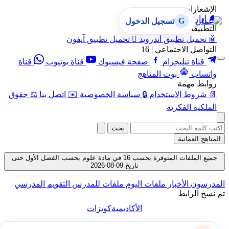
الإشعارات
🔔
إدارة الإشعارات
G
تسجيل الدخول
التطبيقات
🤖
تحميل تطبيق أندرويد

تحميل تطبيق آيفون
التواصل الاجتماعي | 16
قناة تيليجرام
صفحة فيسبوك
قناة يوتيوب
قناة
واتساب
بوت المناهج
روابط مهمة
📄
شروط الاستخدام
🔒
سياسة الخصوصية
✉️
اتصل بنا
⚖️
حقوق
الملكية الفكرية
بحث
المناهج العمانية
جميع الملفات المتوفرة بحسب 16 في مادة علوم بحسب الفصل الأول حتى
تاريخ 09-08-2026
المدرسون
الأخبار
ملفات اليوم
ملفات للمدرس
التقويم المدرسي
تم نسخ الرابط
الأكاديمية
كويزات