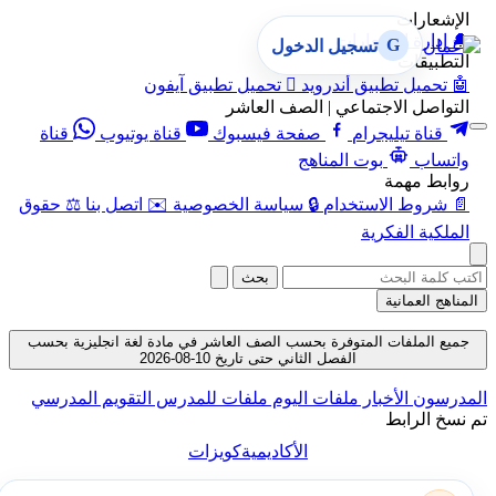
الإشعارات
🔔
إدارة الإشعارات
G
تسجيل الدخول
التطبيقات
🤖
تحميل تطبيق أندرويد

تحميل تطبيق آيفون
التواصل الاجتماعي | الصف العاشر
قناة تيليجرام
صفحة فيسبوك
قناة يوتيوب
قناة
واتساب
بوت المناهج
روابط مهمة
📄
شروط الاستخدام
🔒
سياسة الخصوصية
✉️
اتصل بنا
⚖️
حقوق
الملكية الفكرية
بحث
المناهج العمانية
جميع الملفات المتوفرة بحسب الصف العاشر في مادة لغة انجليزية بحسب
الفصل الثاني حتى تاريخ 10-08-2026
المدرسون
الأخبار
ملفات اليوم
ملفات للمدرس
التقويم المدرسي
تم نسخ الرابط
الأكاديمية
كويزات