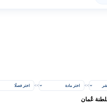
>>
>>