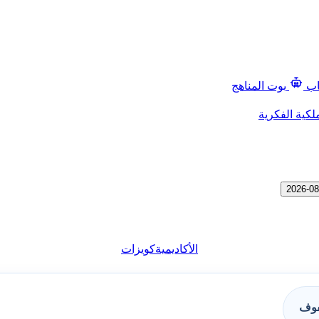
اب
بوت المناهج
لكية الفكرية
الأكاديمية
كويزات
فوف