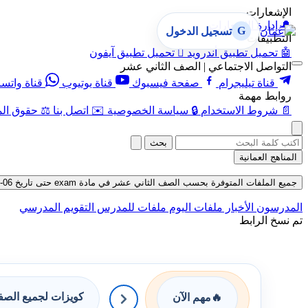
الإشعارات
🔔
إدارة الإشعارات
G
تسجيل الدخول
التطبيقات
🤖
تحميل تطبيق أندرويد

تحميل تطبيق آيفون
التواصل الاجتماعي | الصف الثاني عشر
قناة تيليجرام
صفحة فيسبوك
قناة يوتيوب
قناة واتس
روابط مهمة
📄
شروط الاستخدام
🔒
سياسة الخصوصية
✉️
اتصل بنا
⚖️
حقوق الم
بحث
المناهج العمانية
جميع الملفات المتوفرة بحسب الصف الثاني عشر في مادة exam حتى تاريخ 06-08-2026
المدرسون
الأخبار
ملفات اليوم
ملفات للمدرس
التقويم المدرسي
تم نسخ الرابط
كويزات لجميع الص
🔥
مهم الآن