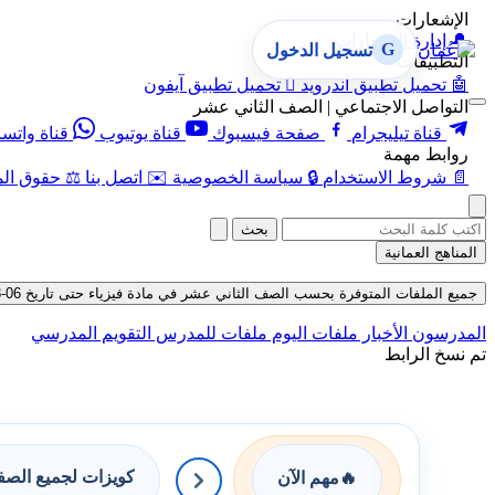
الإشعارات
🔔
إدارة الإشعارات
G
تسجيل الدخول
التطبيقات
🤖
تحميل تطبيق أندرويد

تحميل تطبيق آيفون
التواصل الاجتماعي | الصف الثاني عشر
قناة تيليجرام
صفحة فيسبوك
قناة يوتيوب
قناة واتس
روابط مهمة
📄
شروط الاستخدام
🔒
سياسة الخصوصية
✉️
اتصل بنا
⚖️
حقوق الم
بحث
المناهج العمانية
جميع الملفات المتوفرة بحسب الصف الثاني عشر في مادة فيزياء حتى تاريخ 06-08-2026
المدرسون
الأخبار
ملفات اليوم
ملفات للمدرس
التقويم المدرسي
تم نسخ الرابط
كويزات لجميع الص
🔥
مهم الآن