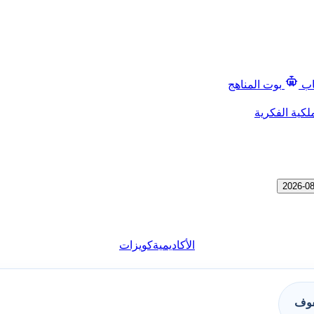
اب
بوت المناهج
لكية الفكرية
الأكاديمية
كويزات
فوف