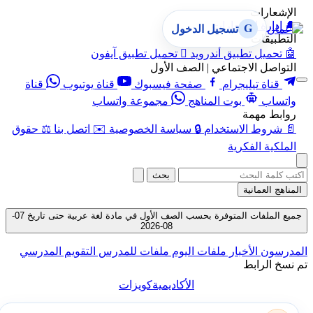
الإشعارات
🔔
إدارة الإشعارات
G
تسجيل الدخول
التطبيقات
🤖
تحميل تطبيق أندرويد

تحميل تطبيق آيفون
التواصل الاجتماعي | الصف الأول
قناة تيليجرام
صفحة فيسبوك
قناة يوتيوب
قناة
واتساب
بوت المناهج
مجموعة واتساب
روابط مهمة
📄
شروط الاستخدام
🔒
سياسة الخصوصية
✉️
اتصل بنا
⚖️
حقوق
الملكية الفكرية
بحث
المناهج العمانية
جميع الملفات المتوفرة بحسب الصف الأول في مادة لغة عربية حتى تاريخ 07-
08-2026
المدرسون
الأخبار
ملفات اليوم
ملفات للمدرس
التقويم المدرسي
تم نسخ الرابط
الأكاديمية
كويزات