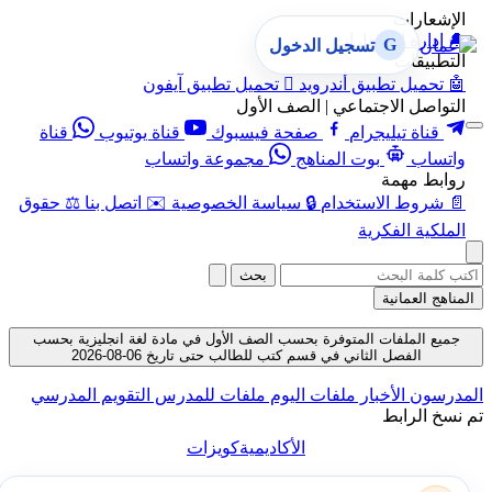
الإشعارات
🔔
إدارة الإشعارات
G
تسجيل الدخول
التطبيقات
🤖
تحميل تطبيق أندرويد

تحميل تطبيق آيفون
التواصل الاجتماعي | الصف الأول
قناة تيليجرام
صفحة فيسبوك
قناة يوتيوب
قناة
واتساب
بوت المناهج
مجموعة واتساب
روابط مهمة
📄
شروط الاستخدام
🔒
سياسة الخصوصية
✉️
اتصل بنا
⚖️
حقوق
الملكية الفكرية
بحث
المناهج العمانية
جميع الملفات المتوفرة بحسب الصف الأول في مادة لغة انجليزية بحسب
الفصل الثاني في قسم كتب للطالب حتى تاريخ 06-08-2026
المدرسون
الأخبار
ملفات اليوم
ملفات للمدرس
التقويم المدرسي
تم نسخ الرابط
الأكاديمية
كويزات