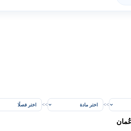
>>
>>