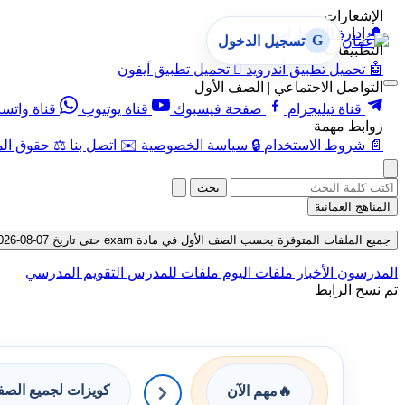
الإشعارات
🔔
إدارة الإشعارات
G
تسجيل الدخول
التطبيقات
🤖
تحميل تطبيق أندرويد

تحميل تطبيق آيفون
التواصل الاجتماعي | الصف الأول
قناة تيليجرام
صفحة فيسبوك
قناة يوتيوب
قناة واتس
روابط مهمة
📄
شروط الاستخدام
🔒
سياسة الخصوصية
✉️
اتصل بنا
⚖️
حقوق الم
بحث
المناهج العمانية
جميع الملفات المتوفرة بحسب الصف الأول في مادة exam حتى تاريخ 07-08-2026
المدرسون
الأخبار
ملفات اليوم
ملفات للمدرس
التقويم المدرسي
تم نسخ الرابط
كويزات لجميع الص
🔥
مهم الآن