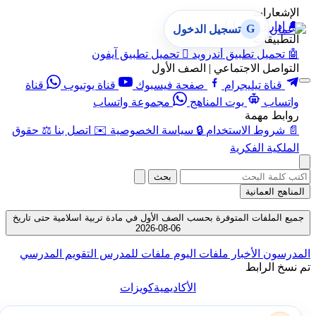
الإشعارات
🔔
إدارة الإشعارات
G
تسجيل الدخول
التطبيقات
🤖
تحميل تطبيق أندرويد

تحميل تطبيق آيفون
التواصل الاجتماعي | الصف الأول
قناة تيليجرام
صفحة فيسبوك
قناة يوتيوب
قناة
واتساب
بوت المناهج
مجموعة واتساب
روابط مهمة
📄
شروط الاستخدام
🔒
سياسة الخصوصية
✉️
اتصل بنا
⚖️
حقوق
الملكية الفكرية
بحث
المناهج العمانية
جميع الملفات المتوفرة بحسب الصف الأول في مادة تربية اسلامية حتى تاريخ
06-08-2026
المدرسون
الأخبار
ملفات اليوم
ملفات للمدرس
التقويم المدرسي
تم نسخ الرابط
الأكاديمية
كويزات