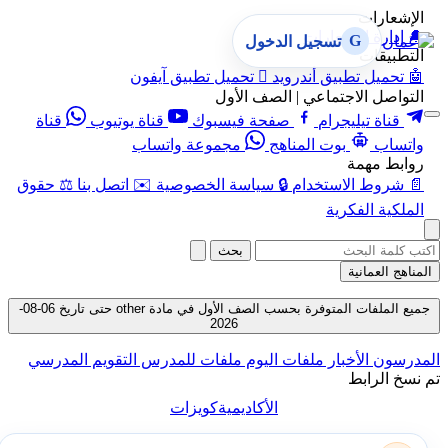
الإشعارات
🔔
إدارة الإشعارات
G
تسجيل الدخول
التطبيقات
🤖
تحميل تطبيق أندرويد

تحميل تطبيق آيفون
التواصل الاجتماعي | الصف الأول
قناة تيليجرام
صفحة فيسبوك
قناة يوتيوب
قناة
واتساب
بوت المناهج
مجموعة واتساب
روابط مهمة
📄
شروط الاستخدام
🔒
سياسة الخصوصية
✉️
اتصل بنا
⚖️
حقوق
الملكية الفكرية
بحث
المناهج العمانية
جميع الملفات المتوفرة بحسب الصف الأول في مادة other حتى تاريخ 06-08-
2026
المدرسون
الأخبار
ملفات اليوم
ملفات للمدرس
التقويم المدرسي
تم نسخ الرابط
الأكاديمية
كويزات