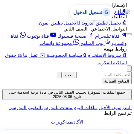
الإشعارات
🔔
إدارة الإشعارات
G
تسجيل الدخول
التطبيقات
🤖
تحميل تطبيق أندرويد

تحميل تطبيق آيفون
التواصل الاجتماعي | الصف الثاني
قناة تيليجرام
صفحة فيسبوك
قناة يوتيوب
قناة
واتساب
بوت المناهج
مجموعة واتساب
روابط مهمة
📄
شروط الاستخدام
🔒
سياسة الخصوصية
✉️
اتصل بنا
⚖️
حقوق
الملكية الفكرية
بحث
المناهج العمانية
جميع الملفات المتوفرة بحسب الصف الثاني في مادة تربية اسلامية حتى
تاريخ 06-08-2026
المدرسون
الأخبار
ملفات اليوم
ملفات للمدرس
التقويم المدرسي
تم نسخ الرابط
الأكاديمية
كويزات