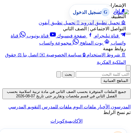
الإشعارات
🔔
إدارة الإشعارات
G
تسجيل الدخول
التطبيقات
🤖
تحميل تطبيق أندرويد

تحميل تطبيق آيفون
التواصل الاجتماعي | الصف الثاني
قناة تيليجرام
صفحة فيسبوك
قناة يوتيوب
قناة
واتساب
بوت المناهج
مجموعة واتساب
روابط مهمة
📄
شروط الاستخدام
🔒
سياسة الخصوصية
✉️
اتصل بنا
⚖️
حقوق
الملكية الفكرية
بحث
المناهج العمانية
جميع الملفات المتوفرة بحسب الصف الثاني في مادة تربية اسلامية بحسب
الفصل الثاني في قسم ملخصات وتقارير حتى تاريخ 07-08-2026
المدرسون
الأخبار
ملفات اليوم
ملفات للمدرس
التقويم المدرسي
تم نسخ الرابط
الأكاديمية
كويزات