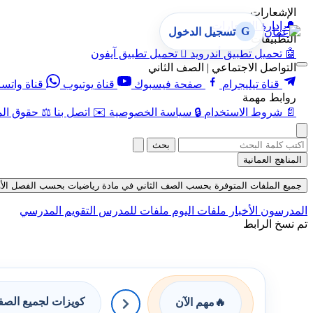
الإشعارات
🔔
إدارة الإشعارات
G
تسجيل الدخول
التطبيقات
🤖
تحميل تطبيق أندرويد

تحميل تطبيق آيفون
التواصل الاجتماعي | الصف الثاني
قناة تيليجرام
صفحة فيسبوك
قناة يوتيوب
قناة واتس
روابط مهمة
📄
شروط الاستخدام
🔒
سياسة الخصوصية
✉️
اتصل بنا
⚖️
حقوق الم
بحث
المناهج العمانية
جميع الملفات المتوفرة بحسب الصف الثاني في مادة رياضيات بحسب الفصل الأول في قس
المدرسون
الأخبار
ملفات اليوم
ملفات للمدرس
التقويم المدرسي
تم نسخ الرابط
كويزات لجميع الص
🔥
مهم الآن