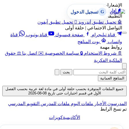
الإشعارات
🔔
إدارة الإشعارات
G
تسجيل الدخول
التطبيقات
🤖
تحميل تطبيق أندرويد

تحميل تطبيق آيفون
التواصل الاجتماعي | حلقة أولى
قناة تيليجرام
صفحة فيسبوك
قناة يوتيوب
قناة
واتساب
بوت المناهج
روابط مهمة
📄
شروط الاستخدام
🔒
سياسة الخصوصية
✉️
اتصل بنا
⚖️
حقوق
الملكية الفكرية
بحث
المناهج العمانية
جميع الملفات المتوفرة بحسب حلقة أولى في مادة لغة عربية بحسب الفصل
الأول في قسم اختبارات حتى تاريخ 08-08-2026
المدرسون
الأخبار
ملفات اليوم
ملفات للمدرس
التقويم المدرسي
تم نسخ الرابط
الأكاديمية
كويزات