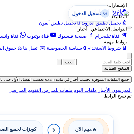
الإشعارات
🔔
إدارة الإشعارات
G
تسجيل الدخول
التطبيقات
🤖
تحميل تطبيق أندرويد

تحميل تطبيق آيفون
التواصل الاجتماعي | أخبار
قناة تيليجرام
صفحة فيسبوك
قناة يوتيوب
قناة واتس
روابط مهمة
📄
شروط الاستخدام
🔒
سياسة الخصوصية
✉️
اتصل بنا
⚖️
حقوق الم
بحث
المناهج العمانية
جميع الملفات المتوفرة بحسب أخبار في مادة exam بحسب الفصل الأول حتى تاريخ 06-08-2026
المدرسون
الأخبار
ملفات اليوم
ملفات للمدرس
التقويم المدرسي
تم نسخ الرابط
كويزات لجميع الص
🔥
مهم الآن