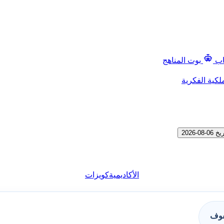
اب
بوت المناهج
لكية الفكرية
الأكاديمية
كويزات
فوف