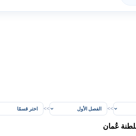
>>
>>