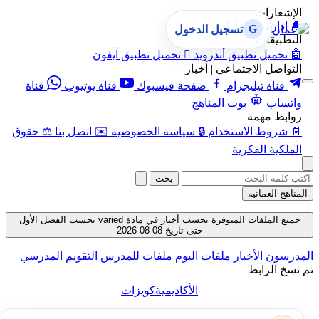
الإشعارات
🔔
إدارة الإشعارات
G
تسجيل الدخول
التطبيقات
🤖
تحميل تطبيق أندرويد

تحميل تطبيق آيفون
التواصل الاجتماعي | أخبار
قناة تيليجرام
صفحة فيسبوك
قناة يوتيوب
قناة
واتساب
بوت المناهج
روابط مهمة
📄
شروط الاستخدام
🔒
سياسة الخصوصية
✉️
اتصل بنا
⚖️
حقوق
الملكية الفكرية
بحث
المناهج العمانية
جميع الملفات المتوفرة بحسب أخبار في مادة varied بحسب الفصل الأول
حتى تاريخ 08-08-2026
المدرسون
الأخبار
ملفات اليوم
ملفات للمدرس
التقويم المدرسي
تم نسخ الرابط
الأكاديمية
كويزات