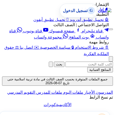
الإشعارات
🔔
إدارة الإشعارات
G
تسجيل الدخول
التطبيقات
🤖
تحميل تطبيق أندرويد

تحميل تطبيق آيفون
التواصل الاجتماعي | الصف الثالث
قناة تيليجرام
صفحة فيسبوك
قناة يوتيوب
قناة
واتساب
بوت المناهج
مجموعة واتساب
روابط مهمة
📄
شروط الاستخدام
🔒
سياسة الخصوصية
✉️
اتصل بنا
⚖️
حقوق
الملكية الفكرية
بحث
المناهج العمانية
جميع الملفات المتوفرة بحسب الصف الثالث في مادة تربية اسلامية حتى
تاريخ 07-08-2026
المدرسون
الأخبار
ملفات اليوم
ملفات للمدرس
التقويم المدرسي
تم نسخ الرابط
الأكاديمية
كويزات