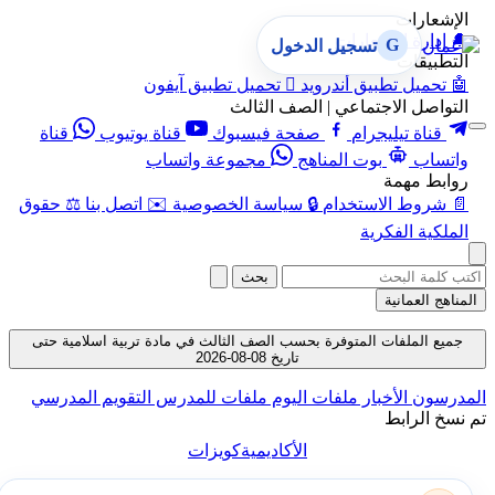
الإشعارات
🔔
إدارة الإشعارات
G
تسجيل الدخول
التطبيقات
🤖
تحميل تطبيق أندرويد

تحميل تطبيق آيفون
التواصل الاجتماعي | الصف الثالث
قناة تيليجرام
صفحة فيسبوك
قناة يوتيوب
قناة
واتساب
بوت المناهج
مجموعة واتساب
روابط مهمة
📄
شروط الاستخدام
🔒
سياسة الخصوصية
✉️
اتصل بنا
⚖️
حقوق
الملكية الفكرية
بحث
المناهج العمانية
جميع الملفات المتوفرة بحسب الصف الثالث في مادة تربية اسلامية حتى
تاريخ 08-08-2026
المدرسون
الأخبار
ملفات اليوم
ملفات للمدرس
التقويم المدرسي
تم نسخ الرابط
الأكاديمية
كويزات