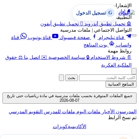
الإشعارات
🔔
إدارة الإشعارات
G
تسجيل الدخول
التطبيقات
🤖
تحميل تطبيق أندرويد

تحميل تطبيق آيفون
التواصل الاجتماعي | ملفات مدرسية
قناة تيليجرام
صفحة فيسبوك
قناة يوتيوب
قناة
واتساب
بوت المناهج
روابط مهمة
📄
شروط الاستخدام
🔒
سياسة الخصوصية
✉️
اتصل بنا
⚖️
حقوق
الملكية الفكرية
بحث
المناهج العمانية
جميع الملفات المتوفرة بحسب ملفات مدرسية في مادة رياضيات حتى تاريخ
07-08-2026
المدرسون
الأخبار
ملفات اليوم
ملفات للمدرس
التقويم المدرسي
تم نسخ الرابط
الأكاديمية
كويزات