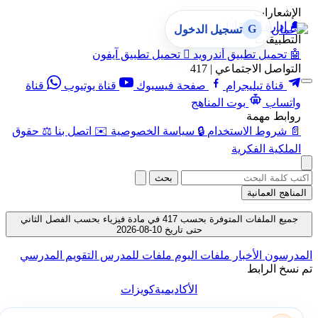
الإشعارات
🔔
إدارة الإشعارات
G
تسجيل الدخول
التطبيقات
🤖
تحميل تطبيق أندرويد

تحميل تطبيق آيفون
التواصل الاجتماعي | 417
قناة تيليجرام
صفحة فيسبوك
قناة يوتيوب
قناة
واتساب
بوت المناهج
روابط مهمة
📄
شروط الاستخدام
🔒
سياسة الخصوصية
✉️
اتصل بنا
⚖️
حقوق
الملكية الفكرية
بحث
المناهج العمانية
جميع الملفات المتوفرة بحسب 417 في مادة فيزياء بحسب الفصل الثاني
حتى تاريخ 10-08-2026
المدرسون
الأخبار
ملفات اليوم
ملفات للمدرس
التقويم المدرسي
تم نسخ الرابط
الأكاديمية
كويزات