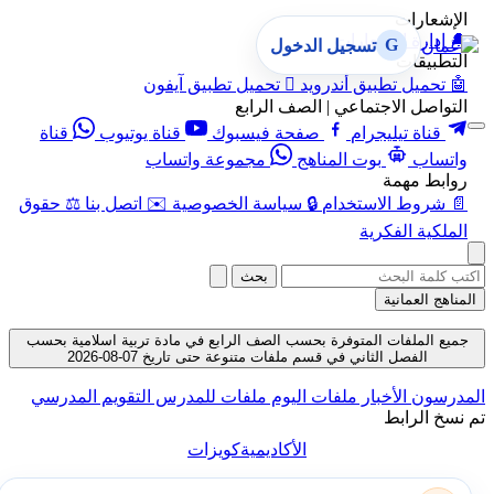
الإشعارات
🔔
إدارة الإشعارات
G
تسجيل الدخول
التطبيقات
🤖
تحميل تطبيق أندرويد

تحميل تطبيق آيفون
التواصل الاجتماعي | الصف الرابع
قناة تيليجرام
صفحة فيسبوك
قناة يوتيوب
قناة
واتساب
بوت المناهج
مجموعة واتساب
روابط مهمة
📄
شروط الاستخدام
🔒
سياسة الخصوصية
✉️
اتصل بنا
⚖️
حقوق
الملكية الفكرية
بحث
المناهج العمانية
جميع الملفات المتوفرة بحسب الصف الرابع في مادة تربية اسلامية بحسب
الفصل الثاني في قسم ملفات متنوعة حتى تاريخ 07-08-2026
المدرسون
الأخبار
ملفات اليوم
ملفات للمدرس
التقويم المدرسي
تم نسخ الرابط
الأكاديمية
كويزات