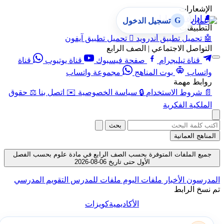
الإشعارات
🔔
إدارة الإشعارات
G
تسجيل الدخول
التطبيقات
🤖
تحميل تطبيق أندرويد

تحميل تطبيق آيفون
التواصل الاجتماعي | الصف الرابع
قناة تيليجرام
صفحة فيسبوك
قناة يوتيوب
قناة
واتساب
بوت المناهج
مجموعة واتساب
روابط مهمة
📄
شروط الاستخدام
🔒
سياسة الخصوصية
✉️
اتصل بنا
⚖️
حقوق
الملكية الفكرية
بحث
المناهج العمانية
جميع الملفات المتوفرة بحسب الصف الرابع في مادة علوم بحسب الفصل
الأول حتى تاريخ 06-08-2026
المدرسون
الأخبار
ملفات اليوم
ملفات للمدرس
التقويم المدرسي
تم نسخ الرابط
الأكاديمية
كويزات