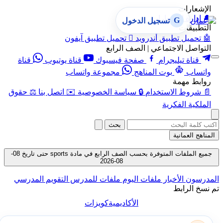
الإشعارات
🔔
إدارة الإشعارات
G
تسجيل الدخول
التطبيقات
🤖
تحميل تطبيق أندرويد

تحميل تطبيق آيفون
التواصل الاجتماعي | الصف الرابع
قناة تيليجرام
صفحة فيسبوك
قناة يوتيوب
قناة
واتساب
بوت المناهج
مجموعة واتساب
روابط مهمة
📄
شروط الاستخدام
🔒
سياسة الخصوصية
✉️
اتصل بنا
⚖️
حقوق
الملكية الفكرية
بحث
المناهج العمانية
جميع الملفات المتوفرة بحسب الصف الرابع في مادة sports حتى تاريخ 08-
08-2026
المدرسون
الأخبار
ملفات اليوم
ملفات للمدرس
التقويم المدرسي
تم نسخ الرابط
الأكاديمية
كويزات