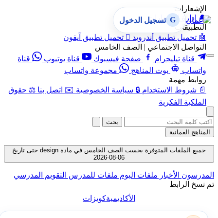
الإشعارات
🔔
إدارة الإشعارات
G
تسجيل الدخول
التطبيقات
🤖
تحميل تطبيق أندرويد

تحميل تطبيق آيفون
التواصل الاجتماعي | الصف الخامس
قناة تيليجرام
صفحة فيسبوك
قناة يوتيوب
قناة
واتساب
بوت المناهج
مجموعة واتساب
روابط مهمة
📄
شروط الاستخدام
🔒
سياسة الخصوصية
✉️
اتصل بنا
⚖️
حقوق
الملكية الفكرية
بحث
المناهج العمانية
جميع الملفات المتوفرة بحسب الصف الخامس في مادة design حتى تاريخ
06-08-2026
المدرسون
الأخبار
ملفات اليوم
ملفات للمدرس
التقويم المدرسي
تم نسخ الرابط
الأكاديمية
كويزات