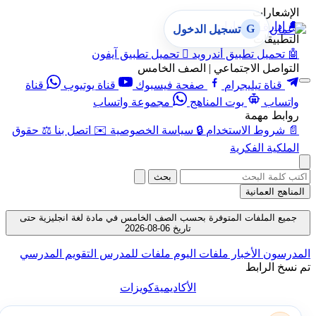
الإشعارات
🔔
إدارة الإشعارات
G
تسجيل الدخول
التطبيقات
🤖
تحميل تطبيق أندرويد

تحميل تطبيق آيفون
التواصل الاجتماعي | الصف الخامس
قناة تيليجرام
صفحة فيسبوك
قناة يوتيوب
قناة
واتساب
بوت المناهج
مجموعة واتساب
روابط مهمة
📄
شروط الاستخدام
🔒
سياسة الخصوصية
✉️
اتصل بنا
⚖️
حقوق
الملكية الفكرية
بحث
المناهج العمانية
جميع الملفات المتوفرة بحسب الصف الخامس في مادة لغة انجليزية حتى
تاريخ 06-08-2026
المدرسون
الأخبار
ملفات اليوم
ملفات للمدرس
التقويم المدرسي
تم نسخ الرابط
الأكاديمية
كويزات