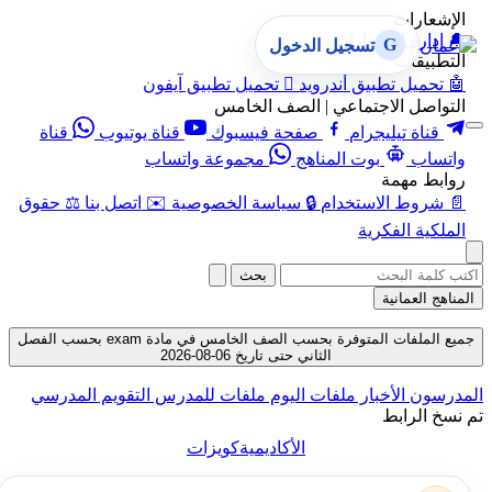
الإشعارات
🔔
إدارة الإشعارات
G
تسجيل الدخول
التطبيقات
🤖
تحميل تطبيق أندرويد

تحميل تطبيق آيفون
التواصل الاجتماعي | الصف الخامس
قناة تيليجرام
صفحة فيسبوك
قناة يوتيوب
قناة
واتساب
بوت المناهج
مجموعة واتساب
روابط مهمة
📄
شروط الاستخدام
🔒
سياسة الخصوصية
✉️
اتصل بنا
⚖️
حقوق
الملكية الفكرية
بحث
المناهج العمانية
جميع الملفات المتوفرة بحسب الصف الخامس في مادة exam بحسب الفصل
الثاني حتى تاريخ 06-08-2026
المدرسون
الأخبار
ملفات اليوم
ملفات للمدرس
التقويم المدرسي
تم نسخ الرابط
الأكاديمية
كويزات