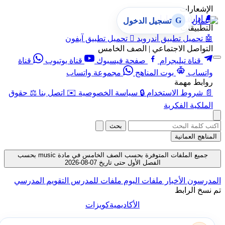
الإشعارات
🔔
إدارة الإشعارات
G
تسجيل الدخول
التطبيقات
🤖
تحميل تطبيق أندرويد

تحميل تطبيق آيفون
التواصل الاجتماعي | الصف الخامس
قناة تيليجرام
صفحة فيسبوك
قناة يوتيوب
قناة
واتساب
بوت المناهج
مجموعة واتساب
روابط مهمة
📄
شروط الاستخدام
🔒
سياسة الخصوصية
✉️
اتصل بنا
⚖️
حقوق
الملكية الفكرية
بحث
المناهج العمانية
جميع الملفات المتوفرة بحسب الصف الخامس في مادة music بحسب
الفصل الأول حتى تاريخ 07-08-2026
المدرسون
الأخبار
ملفات اليوم
ملفات للمدرس
التقويم المدرسي
تم نسخ الرابط
الأكاديمية
كويزات