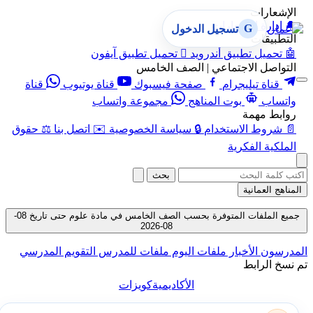
الإشعارات
🔔
إدارة الإشعارات
G
تسجيل الدخول
التطبيقات
🤖
تحميل تطبيق أندرويد

تحميل تطبيق آيفون
التواصل الاجتماعي | الصف الخامس
قناة تيليجرام
صفحة فيسبوك
قناة يوتيوب
قناة
واتساب
بوت المناهج
مجموعة واتساب
روابط مهمة
📄
شروط الاستخدام
🔒
سياسة الخصوصية
✉️
اتصل بنا
⚖️
حقوق
الملكية الفكرية
بحث
المناهج العمانية
جميع الملفات المتوفرة بحسب الصف الخامس في مادة علوم حتى تاريخ 08-
08-2026
المدرسون
الأخبار
ملفات اليوم
ملفات للمدرس
التقويم المدرسي
تم نسخ الرابط
الأكاديمية
كويزات