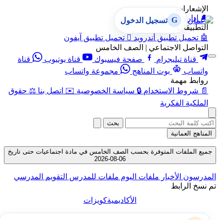
الإشعارات
🔔
إدارة الإشعارات
G
تسجيل الدخول
التطبيقات
🤖
تحميل تطبيق أندرويد

تحميل تطبيق آيفون
التواصل الاجتماعي | الصف الخامس
قناة تيليجرام
صفحة فيسبوك
قناة يوتيوب
قناة
واتساب
بوت المناهج
مجموعة واتساب
روابط مهمة
📄
شروط الاستخدام
🔒
سياسة الخصوصية
✉️
اتصل بنا
⚖️
حقوق
الملكية الفكرية
بحث
المناهج العمانية
جميع الملفات المتوفرة بحسب الصف الخامس في مادة اجتماعيات حتى تاريخ
06-08-2026
المدرسون
الأخبار
ملفات اليوم
ملفات للمدرس
التقويم المدرسي
تم نسخ الرابط
الأكاديمية
كويزات