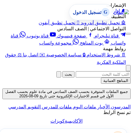
الإشعارات
🔔
إدارة الإشعارات
G
تسجيل الدخول
التطبيقات
🤖
تحميل تطبيق أندرويد

تحميل تطبيق آيفون
التواصل الاجتماعي | الصف السادس
قناة تيليجرام
صفحة فيسبوك
قناة يوتيوب
قناة
واتساب
بوت المناهج
مجموعة واتساب
روابط مهمة
📄
شروط الاستخدام
🔒
سياسة الخصوصية
✉️
اتصل بنا
⚖️
حقوق
الملكية الفكرية
بحث
المناهج العمانية
جميع الملفات المتوفرة بحسب الصف السادس في مادة علوم بحسب الفصل
الأول في قسم الاختبارات الإلكترونية حتى تاريخ 09-08-2026
المدرسون
الأخبار
ملفات اليوم
ملفات للمدرس
التقويم المدرسي
تم نسخ الرابط
الأكاديمية
كويزات