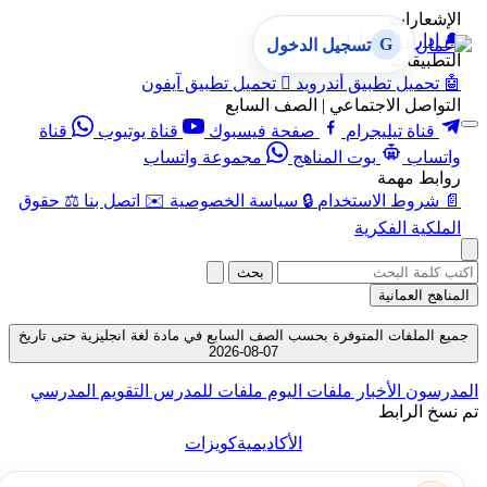
الإشعارات
🔔
إدارة الإشعارات
G
تسجيل الدخول
التطبيقات
🤖
تحميل تطبيق أندرويد

تحميل تطبيق آيفون
التواصل الاجتماعي | الصف السابع
قناة تيليجرام
صفحة فيسبوك
قناة يوتيوب
قناة
واتساب
بوت المناهج
مجموعة واتساب
روابط مهمة
📄
شروط الاستخدام
🔒
سياسة الخصوصية
✉️
اتصل بنا
⚖️
حقوق
الملكية الفكرية
بحث
المناهج العمانية
جميع الملفات المتوفرة بحسب الصف السابع في مادة لغة انجليزية حتى تاريخ
07-08-2026
المدرسون
الأخبار
ملفات اليوم
ملفات للمدرس
التقويم المدرسي
تم نسخ الرابط
الأكاديمية
كويزات