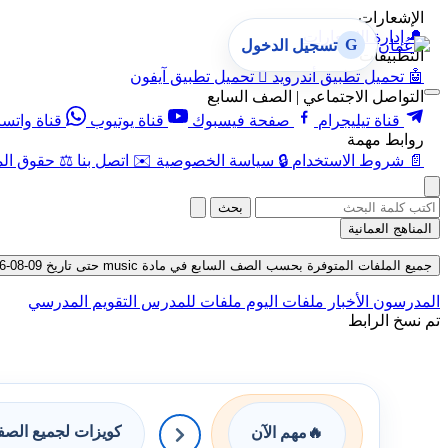
الإشعارات
🔔
إدارة الإشعارات
G
تسجيل الدخول
التطبيقات
🤖
تحميل تطبيق أندرويد

تحميل تطبيق آيفون
التواصل الاجتماعي | الصف السابع
قناة تيليجرام
صفحة فيسبوك
قناة يوتيوب
قناة واتس
روابط مهمة
📄
شروط الاستخدام
🔒
سياسة الخصوصية
✉️
اتصل بنا
⚖️
حقوق الم
بحث
المناهج العمانية
جميع الملفات المتوفرة بحسب الصف السابع في مادة music حتى تاريخ 09-08-2026
المدرسون
الأخبار
ملفات اليوم
ملفات للمدرس
التقويم المدرسي
تم نسخ الرابط
كويزات لجميع الص
🔥
مهم الآن