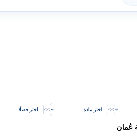
>>
>>