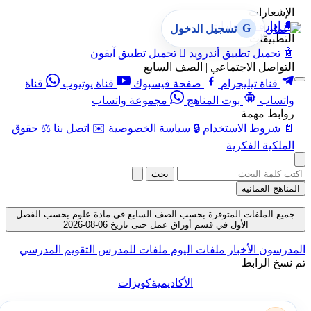
الإشعارات
🔔
إدارة الإشعارات
G
تسجيل الدخول
التطبيقات
🤖
تحميل تطبيق أندرويد

تحميل تطبيق آيفون
التواصل الاجتماعي | الصف السابع
قناة تيليجرام
صفحة فيسبوك
قناة يوتيوب
قناة
واتساب
بوت المناهج
مجموعة واتساب
روابط مهمة
📄
شروط الاستخدام
🔒
سياسة الخصوصية
✉️
اتصل بنا
⚖️
حقوق
الملكية الفكرية
بحث
المناهج العمانية
جميع الملفات المتوفرة بحسب الصف السابع في مادة علوم بحسب الفصل
الأول في قسم أوراق عمل حتى تاريخ 06-08-2026
المدرسون
الأخبار
ملفات اليوم
ملفات للمدرس
التقويم المدرسي
تم نسخ الرابط
الأكاديمية
كويزات