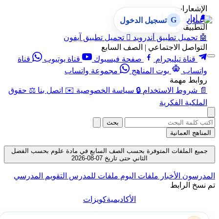
الإشعارات
🔔
إدارة الإشعارات
G
تسجيل الدخول
التطبيقات
🤖
تحميل تطبيق أندرويد

تحميل تطبيق آيفون
التواصل الاجتماعي | الصف السابع
قناة تيليجرام
صفحة فيسبوك
قناة يوتيوب
قناة
واتساب
بوت المناهج
مجموعة واتساب
روابط مهمة
📄
شروط الاستخدام
🔒
سياسة الخصوصية
✉️
اتصل بنا
⚖️
حقوق
الملكية الفكرية
بحث
المناهج العمانية
جميع الملفات المتوفرة بحسب الصف السابع في مادة علوم بحسب الفصل
الثاني حتى تاريخ 07-08-2026
المدرسون
الأخبار
ملفات اليوم
ملفات للمدرس
التقويم المدرسي
تم نسخ الرابط
الأكاديمية
كويزات