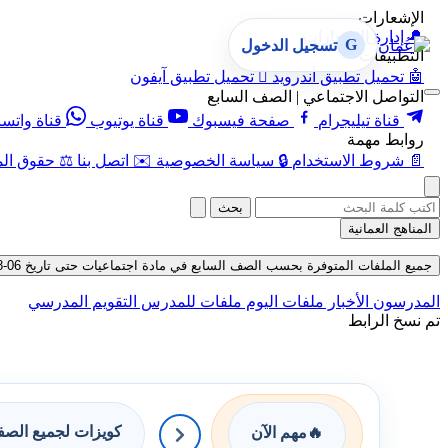
الإشعارات
🔔
إدارة الإشعارات
G
تسجيل الدخول
التطبيقات
🤖
تحميل تطبيق أندرويد

تحميل تطبيق آيفون
التواصل الاجتماعي | الصف السابع
قناة تيليجرام
صفحة فيسبوك
قناة يوتيوب
قناة واتس
روابط مهمة
📄
شروط الاستخدام
🔒
سياسة الخصوصية
✉️
اتصل بنا
⚖️
حقوق الم
بحث
المناهج العمانية
جميع الملفات المتوفرة بحسب الصف السابع في مادة اجتماعيات حتى تاريخ 06-08-2026
المدرسون
الأخبار
ملفات اليوم
ملفات للمدرس
التقويم المدرسي
تم نسخ الرابط
كويزات لجميع الص
🔥
مهم الآن