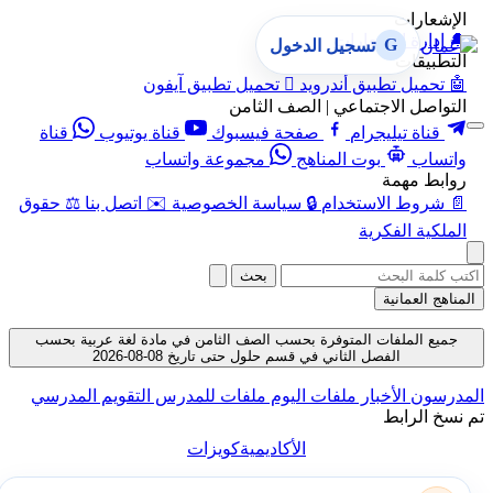
الإشعارات
🔔
إدارة الإشعارات
G
تسجيل الدخول
التطبيقات
🤖
تحميل تطبيق أندرويد

تحميل تطبيق آيفون
التواصل الاجتماعي | الصف الثامن
قناة تيليجرام
صفحة فيسبوك
قناة يوتيوب
قناة
واتساب
بوت المناهج
مجموعة واتساب
روابط مهمة
📄
شروط الاستخدام
🔒
سياسة الخصوصية
✉️
اتصل بنا
⚖️
حقوق
الملكية الفكرية
بحث
المناهج العمانية
جميع الملفات المتوفرة بحسب الصف الثامن في مادة لغة عربية بحسب
الفصل الثاني في قسم حلول حتى تاريخ 08-08-2026
المدرسون
الأخبار
ملفات اليوم
ملفات للمدرس
التقويم المدرسي
تم نسخ الرابط
الأكاديمية
كويزات