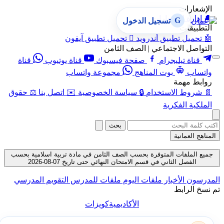
الإشعارات
🔔
إدارة الإشعارات
G
تسجيل الدخول
التطبيقات
🤖
تحميل تطبيق أندرويد

تحميل تطبيق آيفون
التواصل الاجتماعي | الصف الثامن
قناة تيليجرام
صفحة فيسبوك
قناة يوتيوب
قناة
واتساب
بوت المناهج
مجموعة واتساب
روابط مهمة
📄
شروط الاستخدام
🔒
سياسة الخصوصية
✉️
اتصل بنا
⚖️
حقوق
الملكية الفكرية
بحث
المناهج العمانية
جميع الملفات المتوفرة بحسب الصف الثامن في مادة تربية اسلامية بحسب
الفصل الثاني في قسم الامتحان النهائي حتى تاريخ 07-08-2026
المدرسون
الأخبار
ملفات اليوم
ملفات للمدرس
التقويم المدرسي
تم نسخ الرابط
الأكاديمية
كويزات