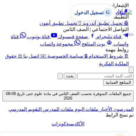
الإشعارات
🔔
إدارة الإشعارات
G
تسجيل الدخول
التطبيقات
🤖
تحميل تطبيق أندرويد

تحميل تطبيق آيفون
التواصل الاجتماعي | الصف الثامن
قناة تيليجرام
صفحة فيسبوك
قناة يوتيوب
قناة
واتساب
بوت المناهج
مجموعة واتساب
روابط مهمة
📄
شروط الاستخدام
🔒
سياسة الخصوصية
✉️
اتصل بنا
⚖️
حقوق
الملكية الفكرية
بحث
المناهج العمانية
جميع الملفات المتوفرة بحسب الصف الثامن في مادة علوم حتى تاريخ 08-08-
2026
المدرسون
الأخبار
ملفات اليوم
ملفات للمدرس
التقويم المدرسي
تم نسخ الرابط
الأكاديمية
كويزات