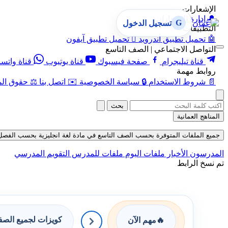
الإشعارات
🔔
إدارة الإشعارات
G
تسجيل الدخول
التطبيقات
🤖
تحميل تطبيق أندرويد

تحميل تطبيق آيفون
التواصل الاجتماعي | الصف التاسع
قناة تيليجرام
صفحة فيسبوك
قناة يوتيوب
قناة واتس
روابط مهمة
📄
شروط الاستخدام
🔒
سياسة الخصوصية
✉️
اتصل بنا
⚖️
حقوق الم
بحث
المناهج العمانية
جميع الملفات المتوفرة بحسب الصف التاسع في مادة لغة انجليزية بحسب الفصل الأول حتى
المدرسون
الأخبار
ملفات اليوم
ملفات للمدرس
التقويم المدرسي
تم نسخ الرابط
كويزات لجميع الص
🔥
مهم الآن