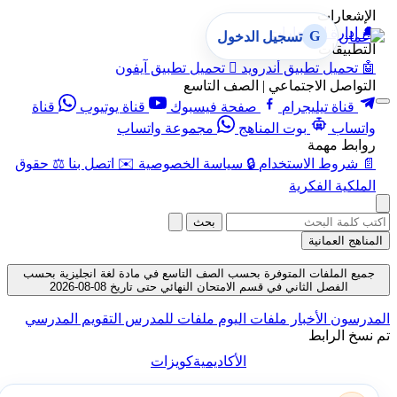
الإشعارات
🔔
إدارة الإشعارات
G
تسجيل الدخول
التطبيقات
🤖
تحميل تطبيق أندرويد

تحميل تطبيق آيفون
التواصل الاجتماعي | الصف التاسع
قناة تيليجرام
صفحة فيسبوك
قناة يوتيوب
قناة
واتساب
بوت المناهج
مجموعة واتساب
روابط مهمة
📄
شروط الاستخدام
🔒
سياسة الخصوصية
✉️
اتصل بنا
⚖️
حقوق
الملكية الفكرية
بحث
المناهج العمانية
جميع الملفات المتوفرة بحسب الصف التاسع في مادة لغة انجليزية بحسب
الفصل الثاني في قسم الامتحان النهائي حتى تاريخ 08-08-2026
المدرسون
الأخبار
ملفات اليوم
ملفات للمدرس
التقويم المدرسي
تم نسخ الرابط
الأكاديمية
كويزات