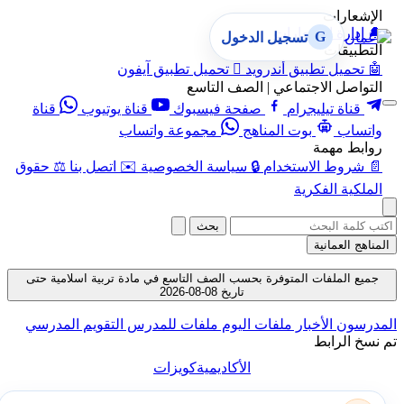
الإشعارات
🔔
إدارة الإشعارات
G
تسجيل الدخول
التطبيقات
🤖
تحميل تطبيق أندرويد

تحميل تطبيق آيفون
التواصل الاجتماعي | الصف التاسع
قناة تيليجرام
صفحة فيسبوك
قناة يوتيوب
قناة
واتساب
بوت المناهج
مجموعة واتساب
روابط مهمة
📄
شروط الاستخدام
🔒
سياسة الخصوصية
✉️
اتصل بنا
⚖️
حقوق
الملكية الفكرية
بحث
المناهج العمانية
جميع الملفات المتوفرة بحسب الصف التاسع في مادة تربية اسلامية حتى
تاريخ 08-08-2026
المدرسون
الأخبار
ملفات اليوم
ملفات للمدرس
التقويم المدرسي
تم نسخ الرابط
الأكاديمية
كويزات