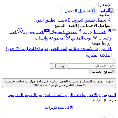
الإشعارات
🔔
إدارة الإشعارات
G
تسجيل الدخول
التطبيقات
🤖
تحميل تطبيق أندرويد

تحميل تطبيق آيفون
التواصل الاجتماعي | الصف التاسع
قناة تيليجرام
صفحة فيسبوك
قناة يوتيوب
قناة
واتساب
بوت المناهج
مجموعة واتساب
روابط مهمة
📄
شروط الاستخدام
🔒
سياسة الخصوصية
✉️
اتصل بنا
⚖️
حقوق
الملكية الفكرية
بحث
المناهج العمانية
جميع الملفات المتوفرة بحسب الصف التاسع في مادة مهارات حياتية بحسب
الفصل الثاني حتى تاريخ 07-08-2026
المدرسون
الأخبار
ملفات اليوم
ملفات للمدرس
التقويم المدرسي
تم نسخ الرابط
الأكاديمية
كويزات