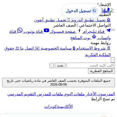
الإشعارات
🔔
إدارة الإشعارات
G
تسجيل الدخول
التطبيقات
🤖
تحميل تطبيق أندرويد

تحميل تطبيق آيفون
التواصل الاجتماعي | الصف العاشر
قناة تيليجرام
صفحة فيسبوك
قناة يوتيوب
قناة
واتساب
بوت المناهج
روابط مهمة
📄
شروط الاستخدام
🔒
سياسة الخصوصية
✉️
اتصل بنا
⚖️
حقوق
الملكية الفكرية
بحث
المناهج القطرية
جميع الملفات المتوفرة بحسب الصف العاشر في مادة رياضيات حتى تاريخ
06-08-2026
المدرسون
الأخبار
ملفات اليوم
ملفات للمدرس
التقويم المدرسي
تم نسخ الرابط
الأكاديمية
كويزات