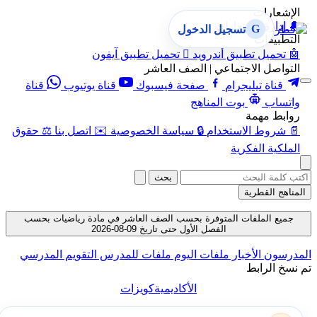
الإشعارات
🔔
إدارة الإشعارات
G
تسجيل الدخول
التطبيقات
🤖
تحميل تطبيق أندرويد

تحميل تطبيق آيفون
التواصل الاجتماعي | الصف العاشر
قناة تيليجرام
صفحة فيسبوك
قناة يوتيوب
قناة
واتساب
بوت المناهج
روابط مهمة
📄
شروط الاستخدام
🔒
سياسة الخصوصية
✉️
اتصل بنا
⚖️
حقوق
الملكية الفكرية
بحث
المناهج القطرية
جميع الملفات المتوفرة بحسب الصف العاشر في مادة رياضيات بحسب
الفصل الأول حتى تاريخ 09-08-2026
المدرسون
الأخبار
ملفات اليوم
ملفات للمدرس
التقويم المدرسي
تم نسخ الرابط
الأكاديمية
كويزات