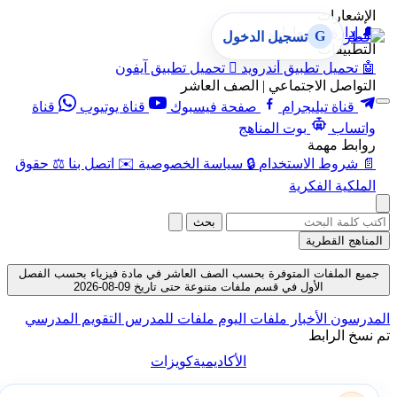
الإشعارات
🔔
إدارة الإشعارات
G
تسجيل الدخول
التطبيقات
🤖
تحميل تطبيق أندرويد

تحميل تطبيق آيفون
التواصل الاجتماعي | الصف العاشر
قناة تيليجرام
صفحة فيسبوك
قناة يوتيوب
قناة
واتساب
بوت المناهج
روابط مهمة
📄
شروط الاستخدام
🔒
سياسة الخصوصية
✉️
اتصل بنا
⚖️
حقوق
الملكية الفكرية
بحث
المناهج القطرية
جميع الملفات المتوفرة بحسب الصف العاشر في مادة فيزياء بحسب الفصل
الأول في قسم ملفات متنوعة حتى تاريخ 09-08-2026
المدرسون
الأخبار
ملفات اليوم
ملفات للمدرس
التقويم المدرسي
تم نسخ الرابط
الأكاديمية
كويزات